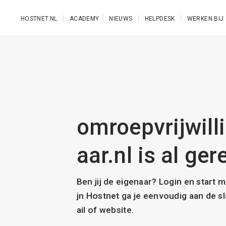
Ga naar de hoofdinhoud
HOSTNET.NL
ACADEMY
NIEUWS
HELPDESK
WERKEN BIJ
omroepvrijwill
aar.nl is al ger
Ben jij de eigenaar? Login en start 
jn Hostnet ga je eenvoudig aan de 
ail of website.