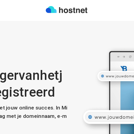
igervanhetj
egistreerd
met jouw online succes. In Mi
slag met je domeinnaam, e-m